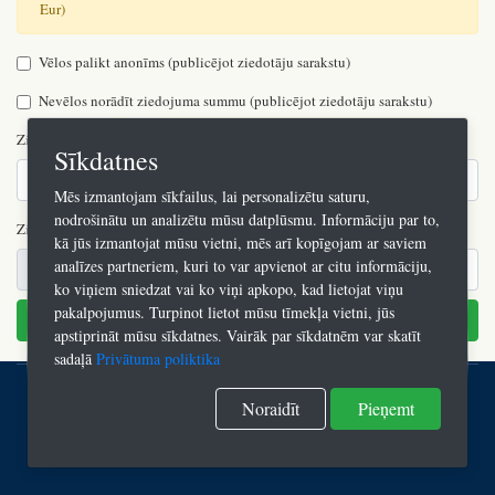
Eur)
Vēlos palikt anonīms (publicējot ziedotāju sarakstu)
Nevēlos norādīt ziedojuma summu (publicējot ziedotāju sarakstu)
Ziedotāja vārds, uzvārds
Sīkdatnes
Mēs izmantojam sīkfailus, lai personalizētu saturu,
nodrošinātu un analizētu mūsu datplūsmu. Informāciju par to,
Ziedojamā summa
kā jūs izmantojat mūsu vietni, mēs arī kopīgojam ar saviem
analīzes partneriem, kuri to var apvienot ar citu informāciju,
€
ko viņiem sniedzat vai ko viņi apkopo, kad lietojat viņu
pakalpojumus. Turpinot lietot mūsu tīmekļa vietni, jūs
Ziedot
apstiprināt mūsu sīkdatnes. Vairāk par sīkdatnēm var skatīt
sadaļā
Privātuma poliktika
© 2026 Rīgas Valsts vācu ģimnāzijas atbalsta fonds, visas tiesības
Noraidīt
Pieņemt
aizsargātas