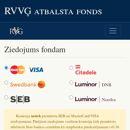
RVVĢ atbalsta fonds
Ziedojums fondam
Cards
Citadele
Swedbank
DNB
SEB
Nordea
netiek
Komisija
piemērota SEB un MasterCard/VISA
ziedojumiem. Pārējiem ziedojumu veidiem komisija tiek piemērota
atbilstoši Jūsu bankas cenrādim kā starpbanku pārskaitījumam (~0.36